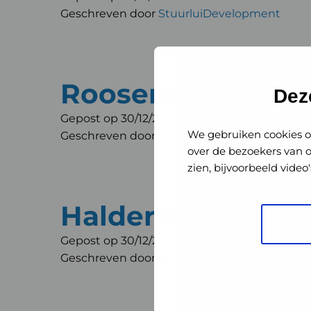
Geschreven door
StuurluiDevelopment
Roosendaal
Dez
Gepost op 30/12/2020 te 08:30.
We gebruiken cookies o
Geschreven door
StuurluiDevelopment
over de bezoekers van 
zien, bijvoorbeeld vide
Halderberge
Gepost op 30/12/2020 te 08:30.
Geschreven door
StuurluiDevelopment