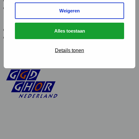
Gepost op 30/12/2020 te 08:30.
Geschreven door
StuurluiDevelopment
Weigeren
Beemster
Gepost op 30/12/2020 te 08:30.
Alles toestaan
Geschreven door
StuurluiDevelopment
Details tonen
1
»
Linkedin
Instagram
of
of