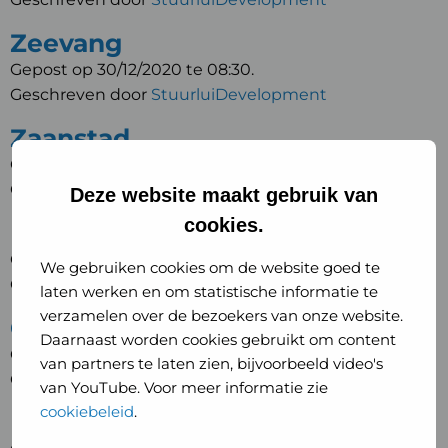
Zeevang
Gepost op 30/12/2020 te 08:30.
Geschreven door
StuurluiDevelopment
Zaanstad
Gepost op 30/12/2020 te 08:30.
Geschreven door
StuurluiDevelopment
Deze website maakt gebruik van
cookies.
Landsmeer
Gepost op 30/12/2020 te 08:30.
We gebruiken cookies om de website goed te
Geschreven door
StuurluiDevelopment
laten werken en om statistische informatie te
verzamelen over de bezoekers van onze website.
Oostzaan
Daarnaast worden cookies gebruikt om content
Gepost op 30/12/2020 te 08:30.
van partners te laten zien, bijvoorbeeld video's
Geschreven door
StuurluiDevelopment
van YouTube. Voor meer informatie zie
cookiebeleid
.
Purmerend