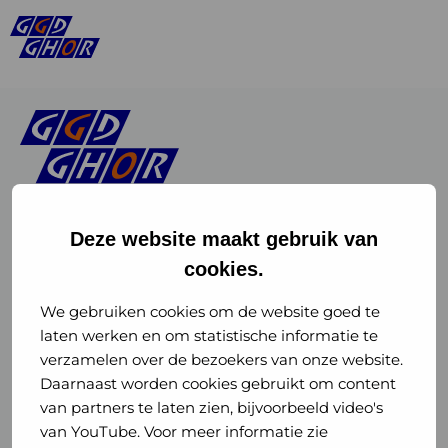
Deze website maakt gebruik van
cookies.
Linkedin
Instagram
of
of
We gebruiken cookies om de website goed te
laten werken en om statistische informatie te
GGD
GGD
verzamelen over de bezoekers van onze website.
GGD Reizen op social media
Daarnaast worden cookies gebruikt om content
GHOR
GHOR
van partners te laten zien, bijvoorbeeld video's
GGD Reizen
Nederland
Nederland
van YouTube. Voor meer informatie zie
@ggdreistmee