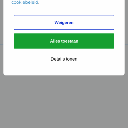
cookiebeleid
.
Handige links
Weigeren
GGD Reisvaccinaties
Cookies
Alles toestaan
© 2026 • GGD
Details tonen