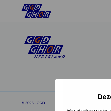
Linkedin
Instagram
of
of
GGD
GGD
Dez
© 2026 • GGD
GHOR
GHOR
We gebruiken cookies o