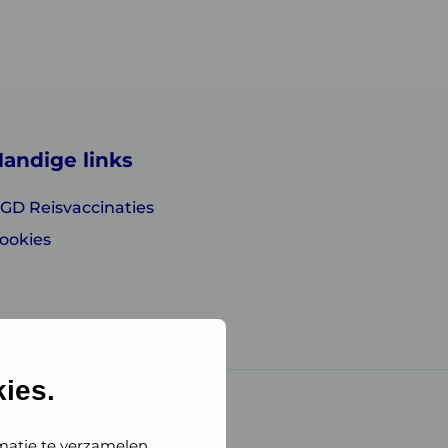
andige links
GD Reisvaccinaties
ookies
ies.
matie te verzamelen