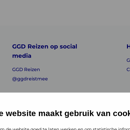
GGD Reizen op social
H
media
G
GGD Reizen
C
@ggdreistmee
e website maakt gebruik van cook
m de website goed te laten werken en om statistische infor