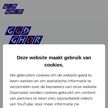
Deze website maakt gebruik van
cookies.
Linkedin
Instagram
of
of
We gebruiken cookies om de website goed te
laten werken en om statistische informatie te
GGD
GGD
verzamelen over de bezoekers van onze website.
GGD Reizen op social media
Daarnaast worden cookies gebruikt om content
GHOR
GHOR
van partners te laten zien, bijvoorbeeld video's
GGD Reizen
Nederland
Nederland
van YouTube. Voor meer informatie zie
@ggdreistmee