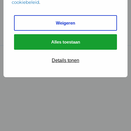
cookiebeleid
.
Handige links
Weigeren
GGD Reisvaccinaties
Cookies
Alles toestaan
© 2026 • GGD
Details tonen