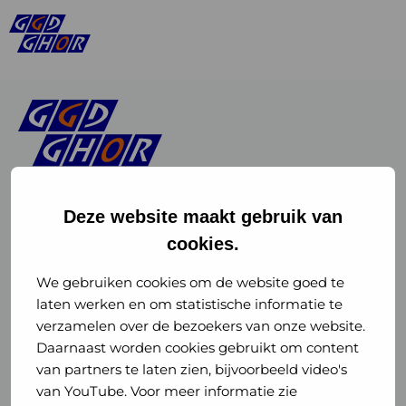
Deze website maakt gebruik van
cookies.
Linkedin
Instagram
of
of
We gebruiken cookies om de website goed te
laten werken en om statistische informatie te
GGD
GGD
verzamelen over de bezoekers van onze website.
GGD Reizen op social media
Daarnaast worden cookies gebruikt om content
GHOR
GHOR
van partners te laten zien, bijvoorbeeld video's
GGD Reizen
Nederland
Nederland
van YouTube. Voor meer informatie zie
@ggdreistmee