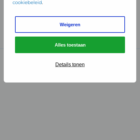
cookiebeleid
.
Handige links
Weigeren
GGD Reisvaccinaties
Cookies
Alles toestaan
© 2026 • GGD
Details tonen