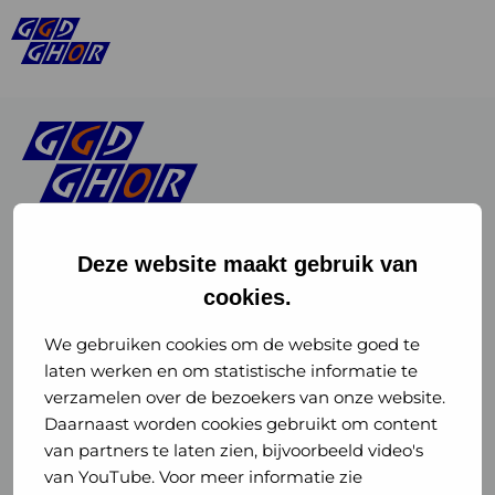
Deze website maakt gebruik van
cookies.
Linkedin
Instagram
of
of
We gebruiken cookies om de website goed te
laten werken en om statistische informatie te
GGD
GGD
verzamelen over de bezoekers van onze website.
GGD Reizen op social media
Daarnaast worden cookies gebruikt om content
GHOR
GHOR
van partners te laten zien, bijvoorbeeld video's
GGD Reizen
Nederland
Nederland
van YouTube. Voor meer informatie zie
@ggdreistmee