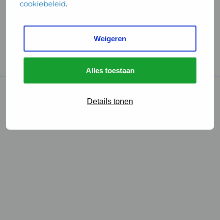
cookiebeleid
.
Handige links
Weigeren
GGD Reisvaccinaties
Cookies
Alles toestaan
© 2026 • GGD
Details tonen