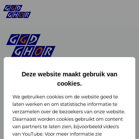
Deze website maakt gebruik van
cookies.
Linkedin
Instagram
of
of
We gebruiken cookies om de website goed te
laten werken en om statistische informatie te
GGD
GGD
verzamelen over de bezoekers van onze website.
GGD Reizen op social media
Daarnaast worden cookies gebruikt om content
GHOR
GHOR
van partners te laten zien, bijvoorbeeld video's
GGD Reizen
Nederland
Nederland
van YouTube. Voor meer informatie zie
@ggdreistmee