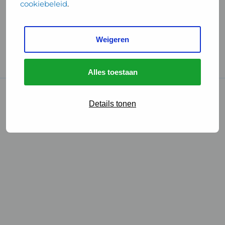
cookiebeleid
.
Handige links
Weigeren
GGD Reisvaccinaties
Cookies
Alles toestaan
© 2026 • GGD
Details tonen