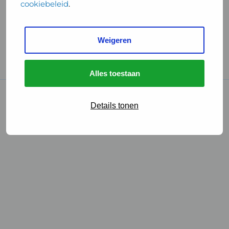
cookiebeleid
.
Handige links
Weigeren
GGD Reisvaccinaties
Cookies
Alles toestaan
© 2026 • GGD
Details tonen