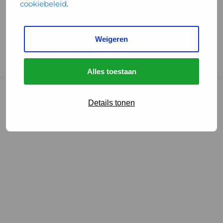
cookiebeleid
.
Handige links
Weigeren
GGD Reisvaccinaties
Cookies
Alles toestaan
© 2026 • GGD
Details tonen