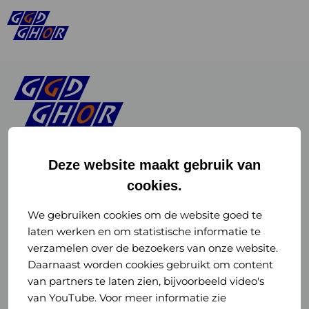
Deze website maakt gebruik van
cookies.
Linkedin
Instagram
of
of
We gebruiken cookies om de website goed te
laten werken en om statistische informatie te
GGD
GGD
verzamelen over de bezoekers van onze website.
GGD Reizen op social media
Daarnaast worden cookies gebruikt om content
GHOR
GHOR
van partners te laten zien, bijvoorbeeld video's
GGD Reizen
Nederland
Nederland
van YouTube. Voor meer informatie zie
@ggdreistmee