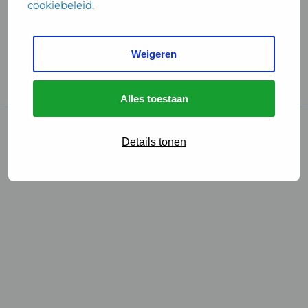
cookiebeleid
.
Handige links
Weigeren
GGD Reisvaccinaties
Cookies
Alles toestaan
© 2026 • GGD
Details tonen