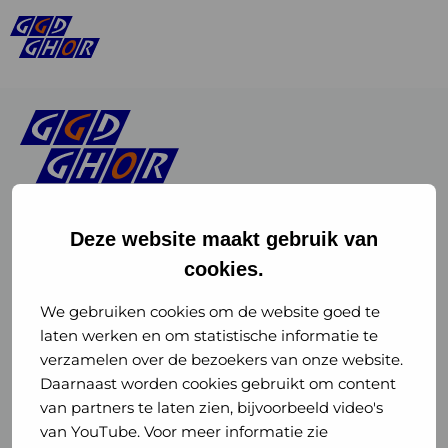
Deze website maakt gebruik van
cookies.
Linkedin
Instagram
of
of
We gebruiken cookies om de website goed te
laten werken en om statistische informatie te
GGD
GGD
verzamelen over de bezoekers van onze website.
GGD Reizen op social media
Daarnaast worden cookies gebruikt om content
GHOR
GHOR
van partners te laten zien, bijvoorbeeld video's
GGD Reizen
Nederland
Nederland
van YouTube. Voor meer informatie zie
@ggdreistmee