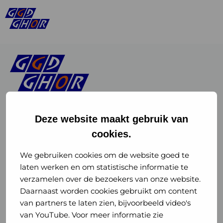
Deze website maakt gebruik van
cookies.
Linkedin
Instagram
of
of
We gebruiken cookies om de website goed te
laten werken en om statistische informatie te
GGD
GGD
verzamelen over de bezoekers van onze website.
GGD Reizen op social media
Daarnaast worden cookies gebruikt om content
GHOR
GHOR
van partners te laten zien, bijvoorbeeld video's
GGD Reizen
Nederland
Nederland
van YouTube. Voor meer informatie zie
@ggdreistmee