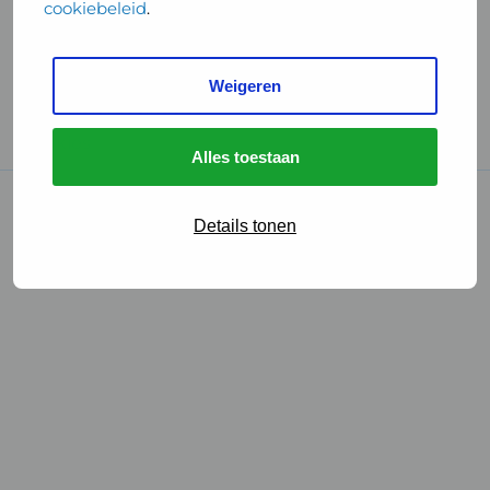
cookiebeleid
.
Handige links
Weigeren
GGD Reisvaccinaties
Cookies
Alles toestaan
© 2026 • GGD
Details tonen