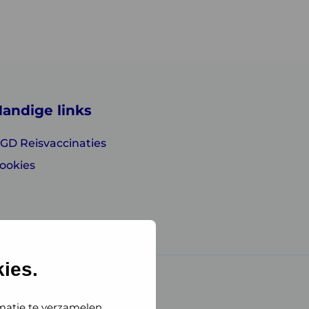
andige links
GD Reisvaccinaties
ookies
ies.
matie te verzamelen