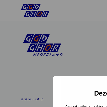
Linkedin
Instagram
of
of
GGD
GGD
Dez
© 2026 • GGD
GHOR
GHOR
We gebruiken cookies o