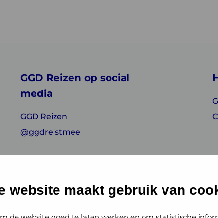
GGD Reizen op social
H
media
G
GGD Reizen
C
@ggdreistmee
e website maakt gebruik van cook
m de website goed te laten werken en om statistische infor