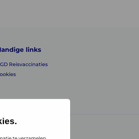
andige links
GD Reisvaccinaties
ookies
ies.
matie te verzamelen