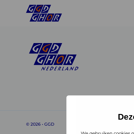
Linkedin
Instagram
of
of
GGD
GGD
Dez
© 2026 • GGD
GHOR
GHOR
We gebruiken cookies o