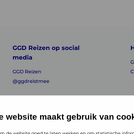
GGD Reizen op social
H
media
G
GGD Reizen
C
@ggdreistmee
e website maakt gebruik van cook
m de website goed te laten werken en om statistische infor