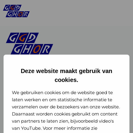
Deze website maakt gebruik van
cookies.
Linkedin
Instagram
of
of
We gebruiken cookies om de website goed te
laten werken en om statistische informatie te
GGD
GGD
verzamelen over de bezoekers van onze website.
GGD Reizen op social media
Daarnaast worden cookies gebruikt om content
GHOR
GHOR
van partners te laten zien, bijvoorbeeld video's
GGD Reizen
Nederland
Nederland
van YouTube. Voor meer informatie zie
@ggdreistmee