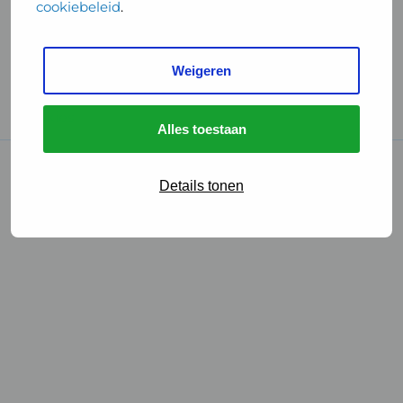
cookiebeleid
.
Handige links
Weigeren
GGD Reisvaccinaties
Cookies
Alles toestaan
© 2026 • GGD
Details tonen