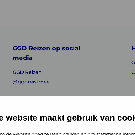
GGD Reizen op social
H
media
G
GGD Reizen
C
@ggdreistmee
e website maakt gebruik van cook
m de website goed te laten werken en om statistische infor