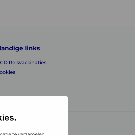
andige links
GD Reisvaccinaties
ookies
ies.
matie te verzamelen