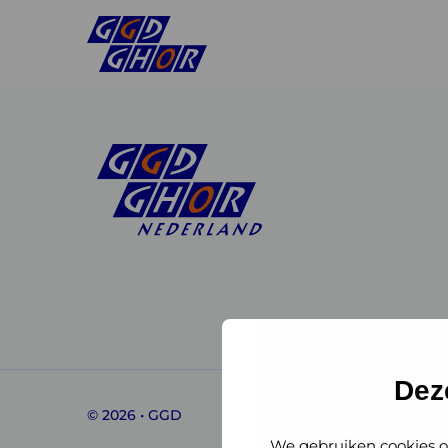
Linkedin
Instagram
of
of
GGD
GGD
Dez
© 2026 • GGD
GHOR
GHOR
We gebruiken cookies o