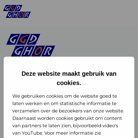
Deze website maakt gebruik van
cookies.
Linkedin
Instagram
of
of
We gebruiken cookies om de website goed te
laten werken en om statistische informatie te
GGD
GGD
verzamelen over de bezoekers van onze website.
GGD Reizen op social media
Daarnaast worden cookies gebruikt om content
GHOR
GHOR
van partners te laten zien, bijvoorbeeld video's
GGD Reizen
Nederland
Nederland
van YouTube. Voor meer informatie zie
@ggdreistmee