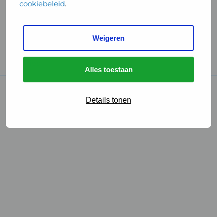
cookiebeleid
.
Handige links
Weigeren
GGD Reisvaccinaties
Cookies
Alles toestaan
© 2026 • GGD
Details tonen