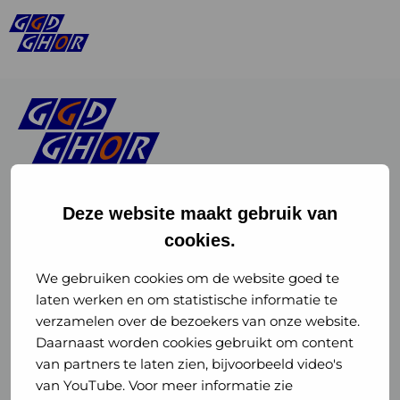
Deze website maakt gebruik van
cookies.
Linkedin
Instagram
of
of
We gebruiken cookies om de website goed te
laten werken en om statistische informatie te
GGD
GGD
verzamelen over de bezoekers van onze website.
GGD Reizen op social media
Daarnaast worden cookies gebruikt om content
GHOR
GHOR
van partners te laten zien, bijvoorbeeld video's
GGD Reizen
Nederland
Nederland
van YouTube. Voor meer informatie zie
@ggdreistmee