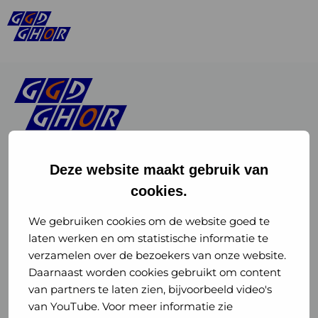
Deze website maakt gebruik van
cookies.
Linkedin
Instagram
of
of
We gebruiken cookies om de website goed te
laten werken en om statistische informatie te
GGD
GGD
verzamelen over de bezoekers van onze website.
GGD Reizen op social media
Daarnaast worden cookies gebruikt om content
GHOR
GHOR
van partners te laten zien, bijvoorbeeld video's
GGD Reizen
Nederland
Nederland
van YouTube. Voor meer informatie zie
@ggdreistmee