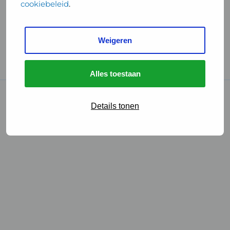
cookiebeleid
.
Handige links
Weigeren
GGD Reisvaccinaties
Cookies
Alles toestaan
© 2026 • GGD
Details tonen