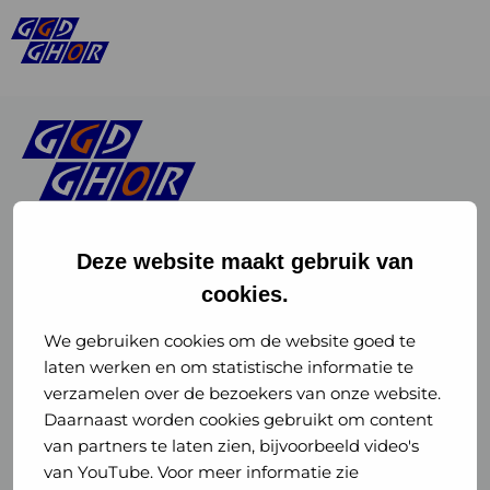
Deze website maakt gebruik van
cookies.
Linkedin
Instagram
of
of
We gebruiken cookies om de website goed te
laten werken en om statistische informatie te
GGD
GGD
verzamelen over de bezoekers van onze website.
GGD Reizen op social media
Daarnaast worden cookies gebruikt om content
GHOR
GHOR
van partners te laten zien, bijvoorbeeld video's
GGD Reizen
Nederland
Nederland
van YouTube. Voor meer informatie zie
@ggdreistmee