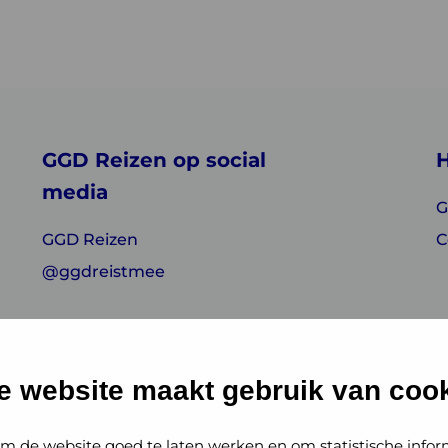
GGD Reizen op social
H
media
G
GGD Reizen
C
@ggdreistmee
e website maakt gebruik van cook
m de website goed te laten werken en om statistische infor