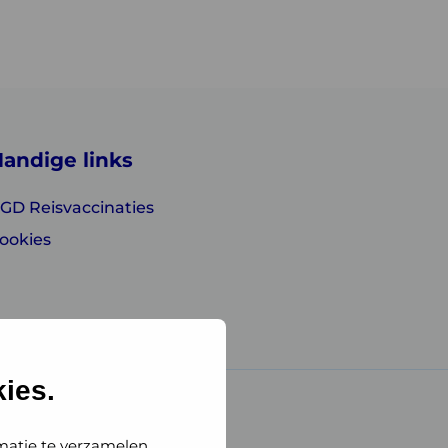
andige links
GD Reisvaccinaties
ookies
ies.
matie te verzamelen