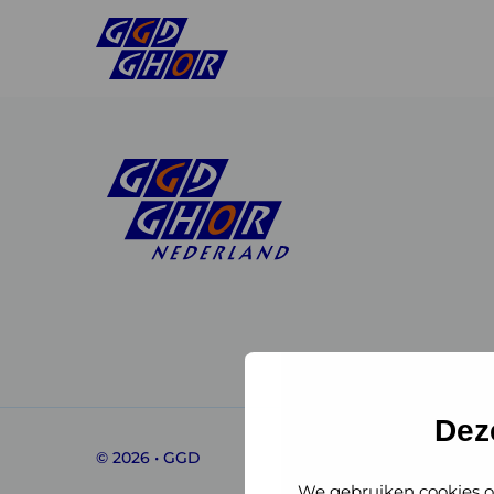
Linkedin
Instagram
of
of
GGD
GGD
Dez
© 2026 • GGD
GHOR
GHOR
We gebruiken cookies o