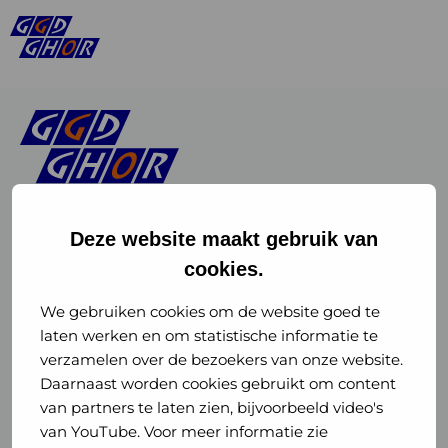
Deze website maakt gebruik van
cookies.
Linkedin
Instagram
of
of
We gebruiken cookies om de website goed te
laten werken en om statistische informatie te
GGD
GGD
verzamelen over de bezoekers van onze website.
GGD Reizen op social media
Daarnaast worden cookies gebruikt om content
GHOR
GHOR
van partners te laten zien, bijvoorbeeld video's
GGD Reizen
Nederland
Nederland
van YouTube. Voor meer informatie zie
@ggdreistmee