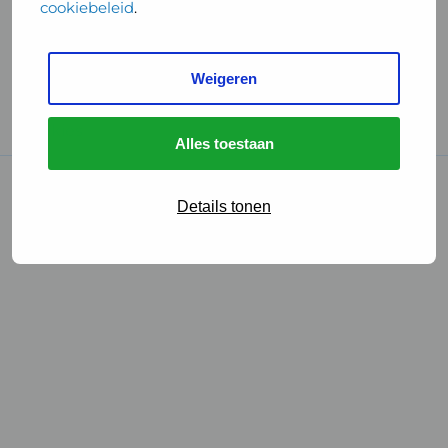
cookiebeleid
.
Handige links
Weigeren
GGD Reisvaccinaties
Cookies
Alles toestaan
© 2026 • GGD
Details tonen