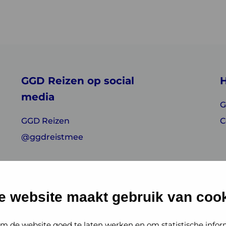
GGD Reizen op social
H
media
G
GGD Reizen
C
@ggdreistmee
e website maakt gebruik van cook
m de website goed te laten werken en om statistische infor