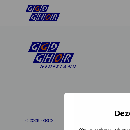
Linkedin
Instagram
of
of
GGD
GGD
Dez
© 2026 • GGD
GHOR
GHOR
We gebruiken cookies o