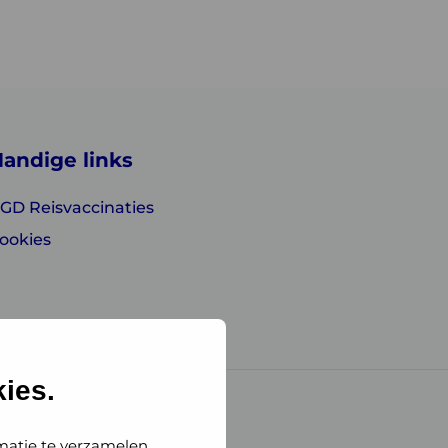
andige links
GD Reisvaccinaties
ookies
ies.
matie te verzamelen