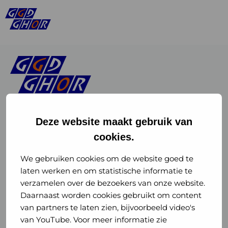
Deze website maakt gebruik van
cookies.
Linkedin
Instagram
of
of
We gebruiken cookies om de website goed te
laten werken en om statistische informatie te
GGD
GGD
verzamelen over de bezoekers van onze website.
GGD Reizen op social media
Daarnaast worden cookies gebruikt om content
GHOR
GHOR
van partners te laten zien, bijvoorbeeld video's
GGD Reizen
Nederland
Nederland
van YouTube. Voor meer informatie zie
@ggdreistmee