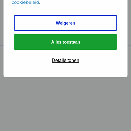
cookiebeleid
.
Handige links
Weigeren
GGD Reisvaccinaties
Cookies
Alles toestaan
© 2026 • GGD
Details tonen