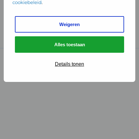
cookiebeleid
.
Handige links
Weigeren
GGD Reisvaccinaties
Cookies
Alles toestaan
© 2026 • GGD
Details tonen