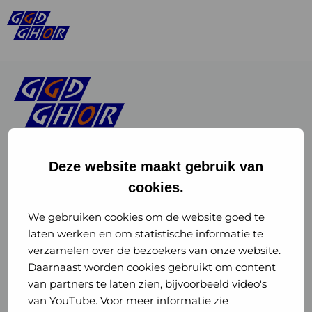
Deze website maakt gebruik van
cookies.
Linkedin
Instagram
of
of
We gebruiken cookies om de website goed te
laten werken en om statistische informatie te
GGD
GGD
verzamelen over de bezoekers van onze website.
GGD Reizen op social media
Daarnaast worden cookies gebruikt om content
GHOR
GHOR
van partners te laten zien, bijvoorbeeld video's
GGD Reizen
Nederland
Nederland
van YouTube. Voor meer informatie zie
@ggdreistmee