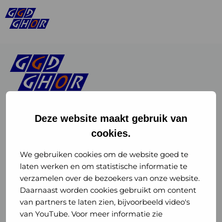
Deze website maakt gebruik van
cookies.
Linkedin
Instagram
of
of
We gebruiken cookies om de website goed te
laten werken en om statistische informatie te
GGD
GGD
verzamelen over de bezoekers van onze website.
GGD Reizen op social media
Daarnaast worden cookies gebruikt om content
GHOR
GHOR
van partners te laten zien, bijvoorbeeld video's
GGD Reizen
Nederland
Nederland
van YouTube. Voor meer informatie zie
@ggdreistmee