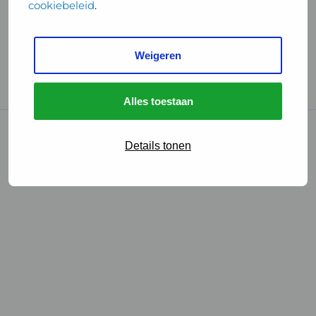
cookiebeleid
.
Handige links
Weigeren
GGD Reisvaccinaties
Cookies
Alles toestaan
© 2026 • GGD
Details tonen