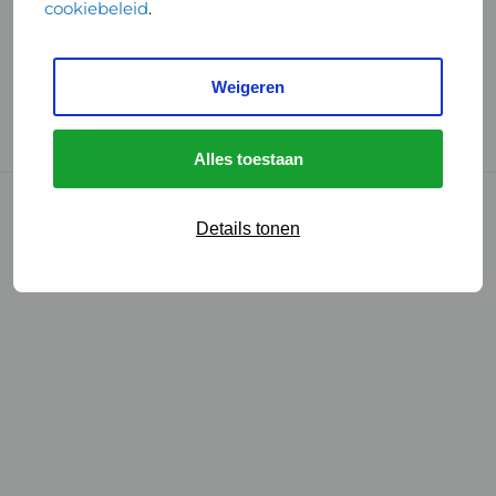
cookiebeleid
.
Handige links
Weigeren
GGD Reisvaccinaties
Cookies
Alles toestaan
© 2026 • GGD
Details tonen