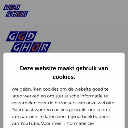
Deze website maakt gebruik van
cookies.
Linkedin
Instagram
of
of
We gebruiken cookies om de website goed te
laten werken en om statistische informatie te
GGD
GGD
verzamelen over de bezoekers van onze website.
GGD Reizen op social media
Daarnaast worden cookies gebruikt om content
GHOR
GHOR
van partners te laten zien, bijvoorbeeld video's
GGD Reizen
Nederland
Nederland
van YouTube. Voor meer informatie zie
@ggdreistmee