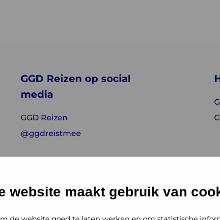
GGD Reizen op social
H
media
G
GGD Reizen
C
@ggdreistmee
e website maakt gebruik van cook
m de website goed te laten werken en om statistische infor