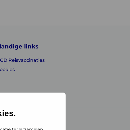
andige links
GD Reisvaccinaties
ookies
ies.
matie te verzamelen