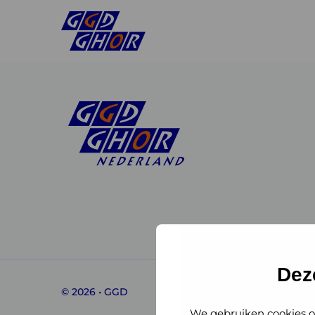
Linkedin
Instagram
of
of
GGD
GGD
Dez
© 2026 • GGD
GHOR
GHOR
We gebruiken cookies o