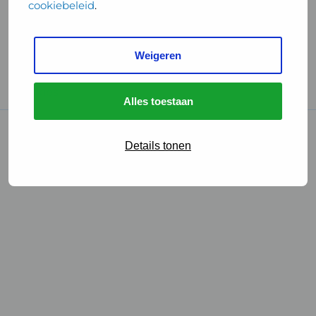
cookiebeleid
.
Handige links
Weigeren
GGD Reisvaccinaties
Cookies
Alles toestaan
© 2026 • GGD
Details tonen