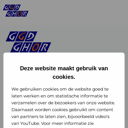
Deze website maakt gebruik van
cookies.
Linkedin
Instagram
of
of
We gebruiken cookies om de website goed te
laten werken en om statistische informatie te
GGD
GGD
verzamelen over de bezoekers van onze website.
GGD Reizen op social media
Daarnaast worden cookies gebruikt om content
GHOR
GHOR
van partners te laten zien, bijvoorbeeld video's
GGD Reizen
Nederland
Nederland
van YouTube. Voor meer informatie zie
@ggdreistmee