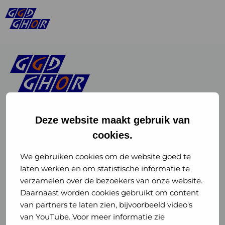
Deze website maakt gebruik van
cookies.
Linkedin
Instagram
of
of
We gebruiken cookies om de website goed te
laten werken en om statistische informatie te
GGD
GGD
verzamelen over de bezoekers van onze website.
GGD Reizen op social media
Daarnaast worden cookies gebruikt om content
GHOR
GHOR
van partners te laten zien, bijvoorbeeld video's
GGD Reizen
Nederland
Nederland
van YouTube. Voor meer informatie zie
@ggdreistmee