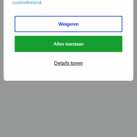
cookiebeleid
.
Handige links
Weigeren
GGD Reisvaccinaties
Cookies
Alles toestaan
© 2026 • GGD
Details tonen