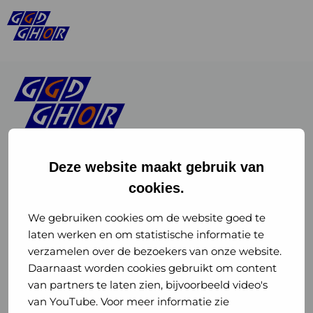
Deze website maakt gebruik van
cookies.
Linkedin
Instagram
of
of
We gebruiken cookies om de website goed te
laten werken en om statistische informatie te
GGD
GGD
verzamelen over de bezoekers van onze website.
GGD Reizen op social media
Daarnaast worden cookies gebruikt om content
GHOR
GHOR
van partners te laten zien, bijvoorbeeld video's
GGD Reizen
Nederland
Nederland
van YouTube. Voor meer informatie zie
@ggdreistmee