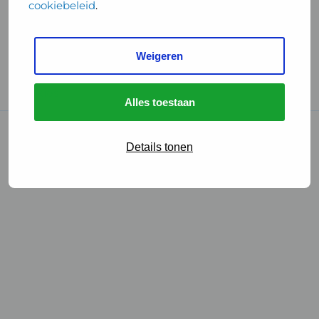
cookiebeleid
.
Handige links
Weigeren
GGD Reisvaccinaties
Cookies
Alles toestaan
© 2026 • GGD
Details tonen