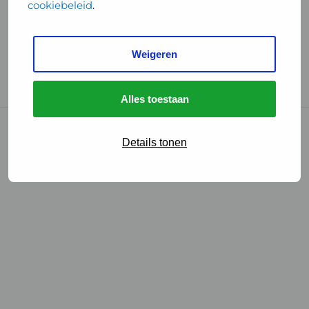
cookiebeleid
.
Handige links
Weigeren
GGD Reisvaccinaties
Cookies
Alles toestaan
© 2026 • GGD
Details tonen