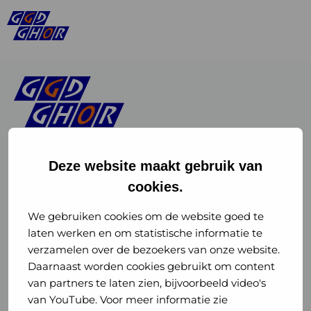
Deze website maakt gebruik van
cookies.
Linkedin
Instagram
of
of
We gebruiken cookies om de website goed te
laten werken en om statistische informatie te
GGD
GGD
verzamelen over de bezoekers van onze website.
GGD Reizen op social media
Daarnaast worden cookies gebruikt om content
GHOR
GHOR
van partners te laten zien, bijvoorbeeld video's
GGD Reizen
Nederland
Nederland
van YouTube. Voor meer informatie zie
@ggdreistmee