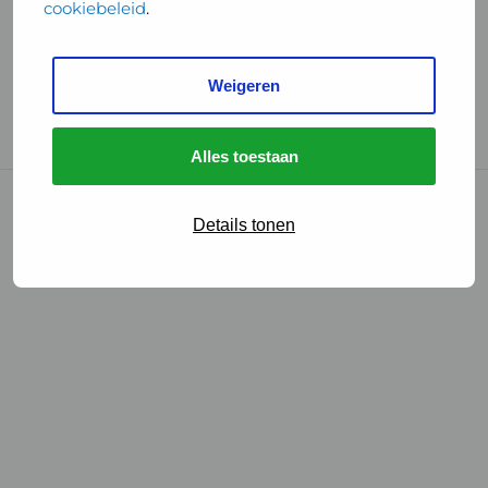
cookiebeleid
.
Handige links
Weigeren
GGD Reisvaccinaties
Cookies
Alles toestaan
© 2026 • GGD
Details tonen