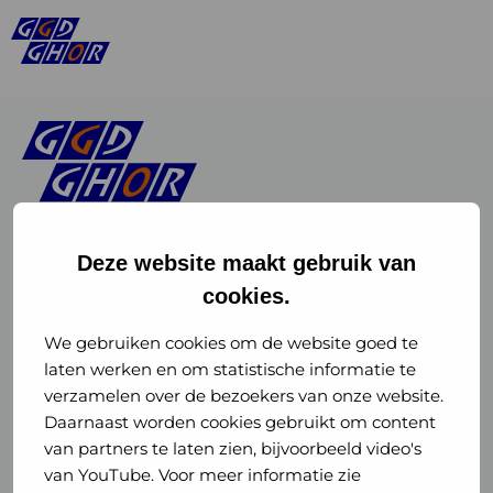
Deze website maakt gebruik van
cookies.
Linkedin
Instagram
of
of
We gebruiken cookies om de website goed te
laten werken en om statistische informatie te
GGD
GGD
verzamelen over de bezoekers van onze website.
GGD Reizen op social media
Daarnaast worden cookies gebruikt om content
GHOR
GHOR
van partners te laten zien, bijvoorbeeld video's
GGD Reizen
Nederland
Nederland
van YouTube. Voor meer informatie zie
@ggdreistmee