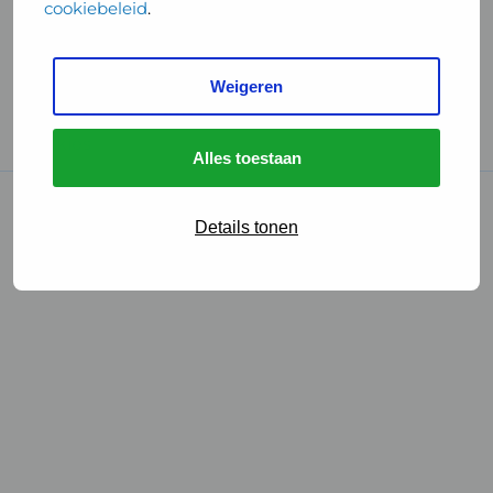
cookiebeleid
.
Handige links
Weigeren
GGD Reisvaccinaties
Cookies
Alles toestaan
© 2026 • GGD
Details tonen