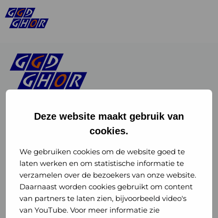
Deze website maakt gebruik van
cookies.
Linkedin
Instagram
of
of
We gebruiken cookies om de website goed te
laten werken en om statistische informatie te
GGD
GGD
verzamelen over de bezoekers van onze website.
GGD Reizen op social media
Daarnaast worden cookies gebruikt om content
GHOR
GHOR
van partners te laten zien, bijvoorbeeld video's
GGD Reizen
Nederland
Nederland
van YouTube. Voor meer informatie zie
@ggdreistmee