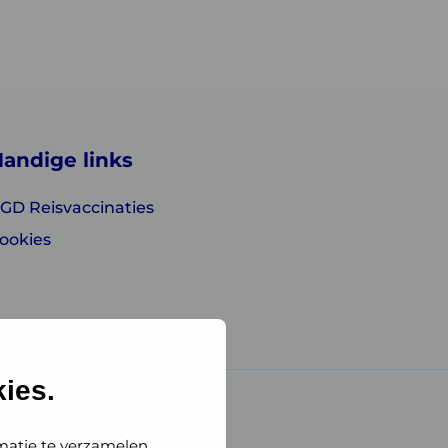
andige links
GD Reisvaccinaties
ookies
ies.
matie te verzamelen