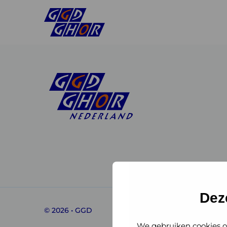
Linkedin
Instagram
of
of
GGD
GGD
Dez
© 2026 • GGD
GHOR
GHOR
We gebruiken cookies o