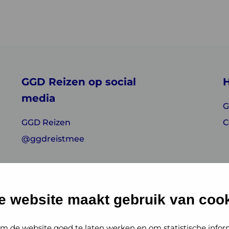
GGD Reizen op social
H
media
G
GGD Reizen
C
@ggdreistmee
e website maakt gebruik van cook
m de website goed te laten werken en om statistische infor