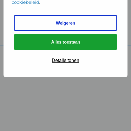
cookiebeleid
.
Handige links
Weigeren
GGD Reisvaccinaties
Cookies
Alles toestaan
© 2026 • GGD
Details tonen