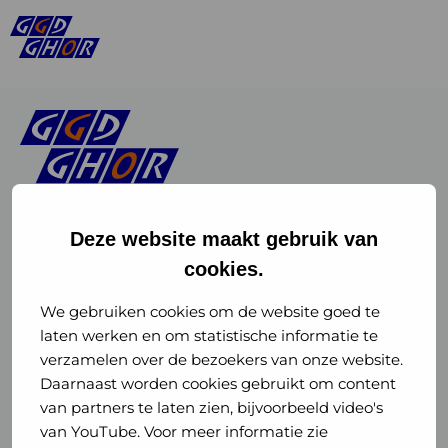
Deze website maakt gebruik van
cookies.
Linkedin
Instagram
of
of
We gebruiken cookies om de website goed te
laten werken en om statistische informatie te
GGD
GGD
verzamelen over de bezoekers van onze website.
GGD Reizen op social media
Daarnaast worden cookies gebruikt om content
GHOR
GHOR
van partners te laten zien, bijvoorbeeld video's
GGD Reizen
Nederland
Nederland
van YouTube. Voor meer informatie zie
@ggdreistmee