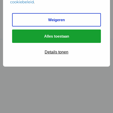
cookiebeleid
.
Handige links
Weigeren
GGD Reisvaccinaties
Cookies
Alles toestaan
© 2026 • GGD
Details tonen