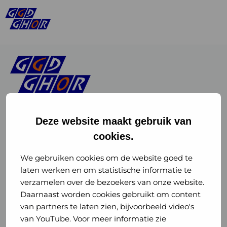
Deze website maakt gebruik van
cookies.
Linkedin
Instagram
of
of
We gebruiken cookies om de website goed te
laten werken en om statistische informatie te
GGD
GGD
verzamelen over de bezoekers van onze website.
GGD Reizen op social media
Daarnaast worden cookies gebruikt om content
GHOR
GHOR
van partners te laten zien, bijvoorbeeld video's
GGD Reizen
Nederland
Nederland
van YouTube. Voor meer informatie zie
@ggdreistmee