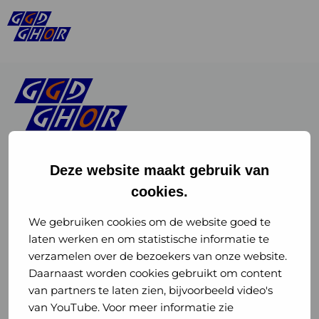
Deze website maakt gebruik van
cookies.
Linkedin
Instagram
of
of
We gebruiken cookies om de website goed te
laten werken en om statistische informatie te
GGD
GGD
verzamelen over de bezoekers van onze website.
GGD Reizen op social media
Daarnaast worden cookies gebruikt om content
GHOR
GHOR
van partners te laten zien, bijvoorbeeld video's
GGD Reizen
Nederland
Nederland
van YouTube. Voor meer informatie zie
@ggdreistmee