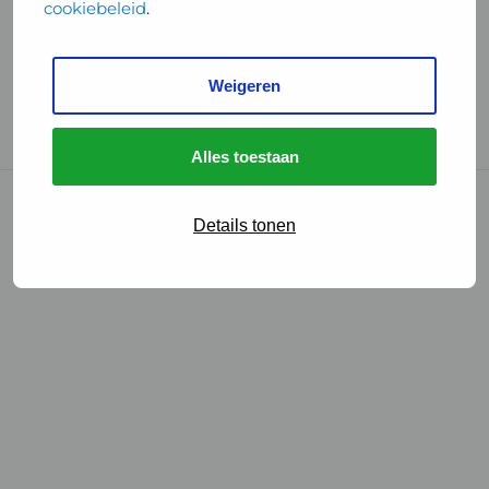
cookiebeleid
.
Handige links
Weigeren
GGD Reisvaccinaties
Cookies
Alles toestaan
© 2026 • GGD
Details tonen