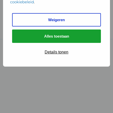
cookiebeleid
.
Handige links
Weigeren
GGD Reisvaccinaties
Cookies
Alles toestaan
© 2026 • GGD
Details tonen