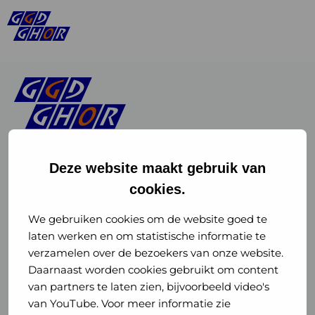
Deze website maakt gebruik van
cookies.
Linkedin
Instagram
of
of
We gebruiken cookies om de website goed te
laten werken en om statistische informatie te
GGD
GGD
verzamelen over de bezoekers van onze website.
GGD Reizen op social media
Daarnaast worden cookies gebruikt om content
GHOR
GHOR
van partners te laten zien, bijvoorbeeld video's
GGD Reizen
Nederland
Nederland
van YouTube. Voor meer informatie zie
@ggdreistmee