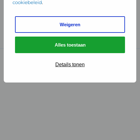
cookiebeleid
.
Handige links
Weigeren
GGD Reisvaccinaties
Cookies
Alles toestaan
© 2026 • GGD
Details tonen