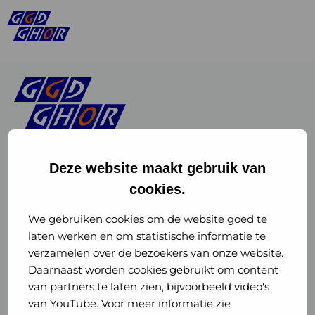
Deze website maakt gebruik van
cookies.
Linkedin
Instagram
of
of
We gebruiken cookies om de website goed te
laten werken en om statistische informatie te
GGD
GGD
verzamelen over de bezoekers van onze website.
GGD Reizen op social media
Daarnaast worden cookies gebruikt om content
GHOR
GHOR
van partners te laten zien, bijvoorbeeld video's
GGD Reizen
Nederland
Nederland
van YouTube. Voor meer informatie zie
@ggdreistmee