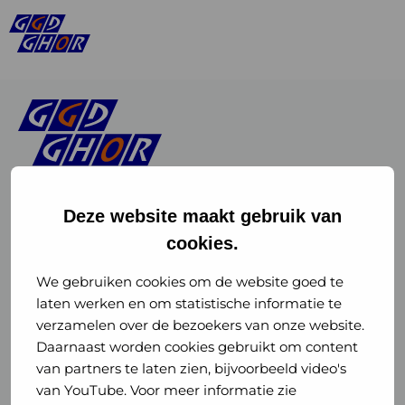
Deze website maakt gebruik van
cookies.
Linkedin
Instagram
of
of
We gebruiken cookies om de website goed te
laten werken en om statistische informatie te
GGD
GGD
verzamelen over de bezoekers van onze website.
GGD Reizen op social media
Daarnaast worden cookies gebruikt om content
GHOR
GHOR
van partners te laten zien, bijvoorbeeld video's
GGD Reizen
Nederland
Nederland
van YouTube. Voor meer informatie zie
@ggdreistmee