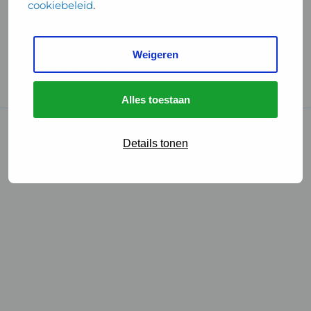
cookiebeleid
.
Handige links
Weigeren
GGD Reisvaccinaties
Cookies
Alles toestaan
© 2026 • GGD
Details tonen