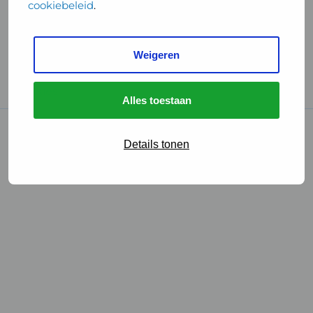
cookiebeleid
.
Handige links
Weigeren
GGD Reisvaccinaties
Cookies
Alles toestaan
© 2026 • GGD
Details tonen