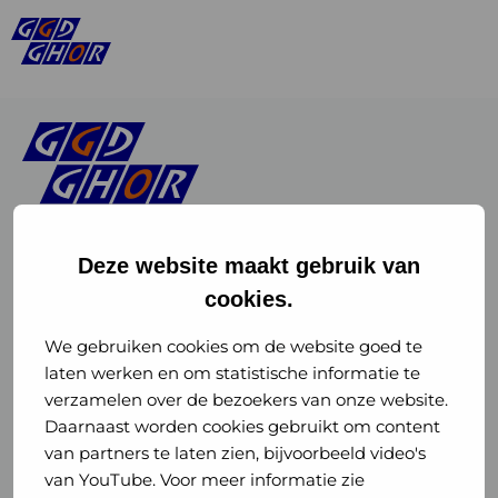
Deze website maakt gebruik van
cookies.
Linkedin
Instagram
of
of
We gebruiken cookies om de website goed te
laten werken en om statistische informatie te
GGD
GGD
verzamelen over de bezoekers van onze website.
GGD Reizen op social media
Daarnaast worden cookies gebruikt om content
GHOR
GHOR
van partners te laten zien, bijvoorbeeld video's
GGD Reizen
Nederland
Nederland
van YouTube. Voor meer informatie zie
@ggdreistmee