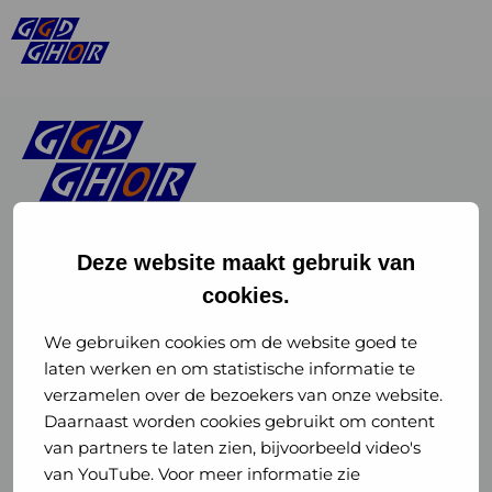
Deze website maakt gebruik van
cookies.
Linkedin
Instagram
of
of
We gebruiken cookies om de website goed te
laten werken en om statistische informatie te
GGD
GGD
verzamelen over de bezoekers van onze website.
GGD Reizen op social media
Daarnaast worden cookies gebruikt om content
GHOR
GHOR
van partners te laten zien, bijvoorbeeld video's
GGD Reizen
Nederland
Nederland
van YouTube. Voor meer informatie zie
@ggdreistmee