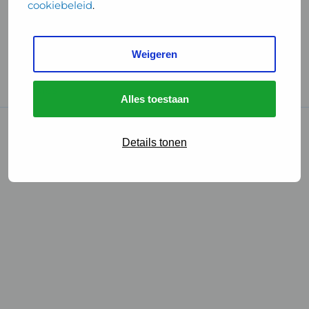
cookiebeleid
.
Handige links
Weigeren
GGD Reisvaccinaties
Cookies
Alles toestaan
© 2026 • GGD
Details tonen