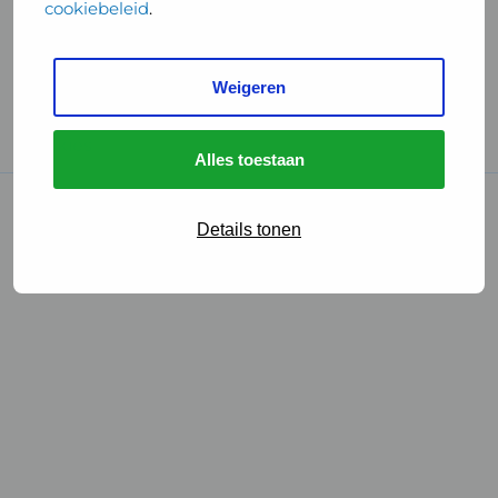
cookiebeleid
.
Handige links
Weigeren
GGD Reisvaccinaties
Cookies
Alles toestaan
© 2026 • GGD
Details tonen