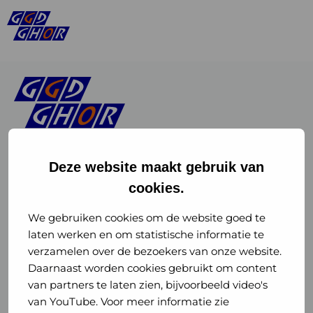
Deze website maakt gebruik van
cookies.
Linkedin
Instagram
of
of
We gebruiken cookies om de website goed te
laten werken en om statistische informatie te
GGD
GGD
verzamelen over de bezoekers van onze website.
GGD Reizen op social media
Daarnaast worden cookies gebruikt om content
GHOR
GHOR
van partners te laten zien, bijvoorbeeld video's
GGD Reizen
Nederland
Nederland
van YouTube. Voor meer informatie zie
@ggdreistmee