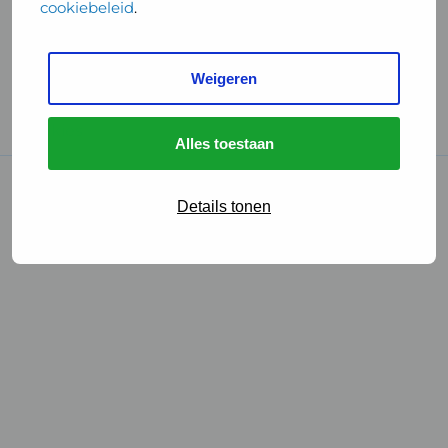
cookiebeleid
.
Handige links
Weigeren
GGD Reisvaccinaties
Cookies
Alles toestaan
© 2026 • GGD
Details tonen