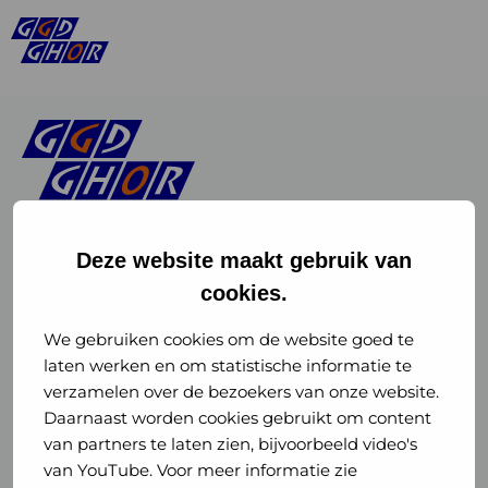
Deze website maakt gebruik van
cookies.
Linkedin
Instagram
of
of
We gebruiken cookies om de website goed te
laten werken en om statistische informatie te
GGD
GGD
verzamelen over de bezoekers van onze website.
GGD Reizen op social media
Daarnaast worden cookies gebruikt om content
GHOR
GHOR
van partners te laten zien, bijvoorbeeld video's
GGD Reizen
Nederland
Nederland
van YouTube. Voor meer informatie zie
@ggdreistmee