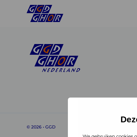
Linkedin
Instagram
of
of
GGD
GGD
Dez
© 2026 • GGD
GHOR
GHOR
We gebruiken cookies o