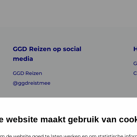
GGD Reizen op social
H
media
G
GGD Reizen
C
@ggdreistmee
e website maakt gebruik van cook
m de website goed te laten werken en om statistische infor