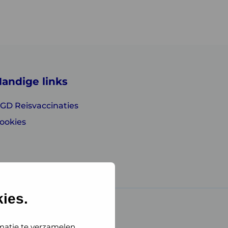
andige links
GD Reisvaccinaties
ookies
ies.
matie te verzamelen