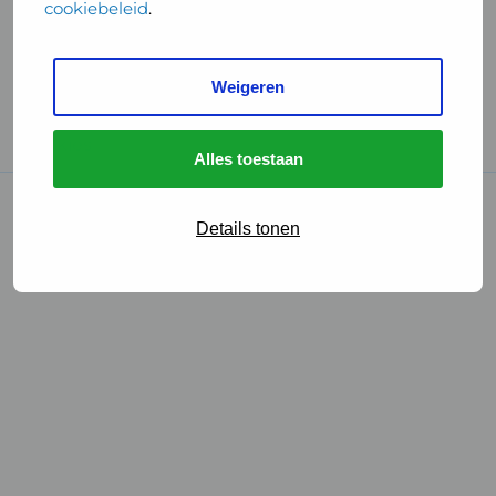
cookiebeleid
.
Handige links
Weigeren
GGD Reisvaccinaties
Cookies
Alles toestaan
© 2026 • GGD
Details tonen