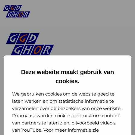
Deze website maakt gebruik van
cookies.
Linkedin
Instagram
of
of
We gebruiken cookies om de website goed te
laten werken en om statistische informatie te
GGD
GGD
verzamelen over de bezoekers van onze website.
GGD Reizen op social media
Daarnaast worden cookies gebruikt om content
GHOR
GHOR
van partners te laten zien, bijvoorbeeld video's
GGD Reizen
Nederland
Nederland
van YouTube. Voor meer informatie zie
@ggdreistmee