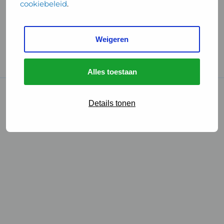
cookiebeleid
.
Handige links
Weigeren
GGD Reisvaccinaties
Cookies
Alles toestaan
© 2026 • GGD
Details tonen