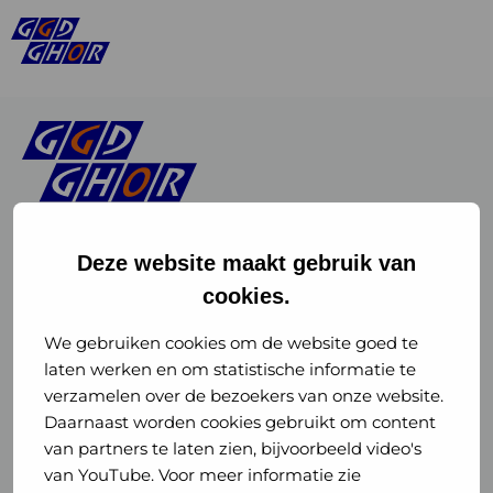
Deze website maakt gebruik van
cookies.
Linkedin
Instagram
of
of
We gebruiken cookies om de website goed te
laten werken en om statistische informatie te
GGD
GGD
verzamelen over de bezoekers van onze website.
GGD Reizen op social media
Daarnaast worden cookies gebruikt om content
GHOR
GHOR
van partners te laten zien, bijvoorbeeld video's
GGD Reizen
Nederland
Nederland
van YouTube. Voor meer informatie zie
@ggdreistmee