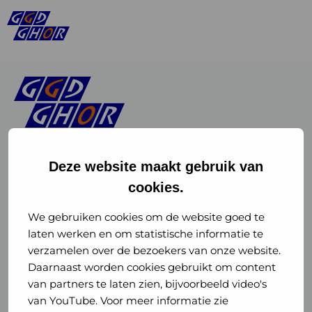
Deze website maakt gebruik van
cookies.
Linkedin
Instagram
of
of
We gebruiken cookies om de website goed te
laten werken en om statistische informatie te
GGD
GGD
verzamelen over de bezoekers van onze website.
GGD Reizen op social media
Daarnaast worden cookies gebruikt om content
GHOR
GHOR
van partners te laten zien, bijvoorbeeld video's
GGD Reizen
Nederland
Nederland
van YouTube. Voor meer informatie zie
@ggdreistmee