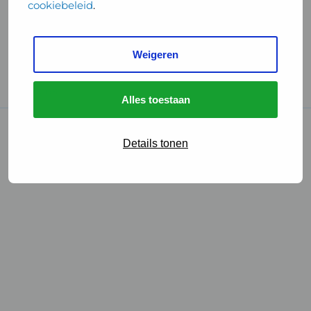
cookiebeleid
.
Handige links
Weigeren
GGD Reisvaccinaties
Cookies
Alles toestaan
© 2026 • GGD
Details tonen